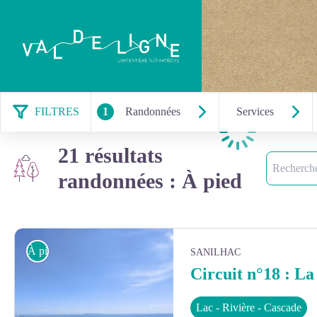
FILTRES
1
Randonnées
Services
Chargement
21 résultats
Recherche
randonnées : À pied
À pied
SANILHAC
Circuit n°18 : La
Lac - Rivière - Cascade