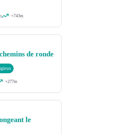
m
+743m
 chemins de ronde
ligieux
+277m
longeant le