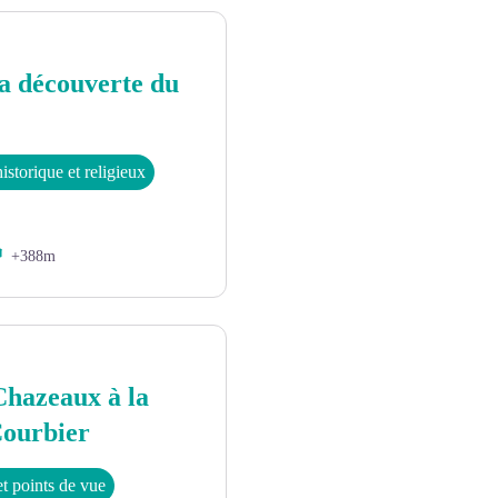
la découverte du
istorique et religieux
+388m
Chazeaux à la
Courbier
t points de vue