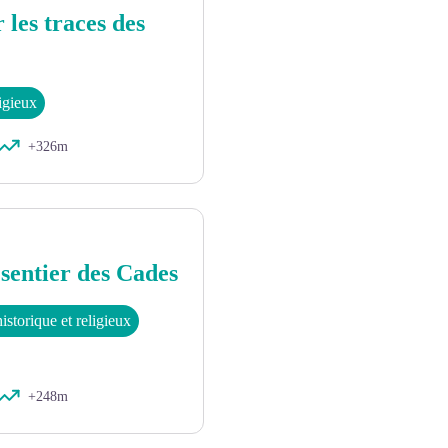
 les traces des
ligieux
+326m
 sentier des Cades
istorique et religieux
+248m