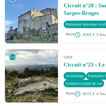
Circuit n°20 : Sur
Sarpes-Bruges
Patrimoine historique et re
Moyen
3h30
9,7km
Vue sur le château de Tauriers et le village - Christian Donin
À pied
UZER
Circuit n°21 : Le
Archéologie
Patrimoine h
Sommet et points de vue
Moyen
3h15
8,7km