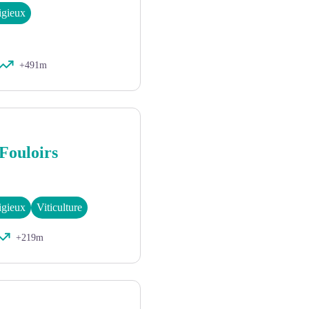
ligieux
+491m
 Fouloirs
ligieux
Viticulture
+219m