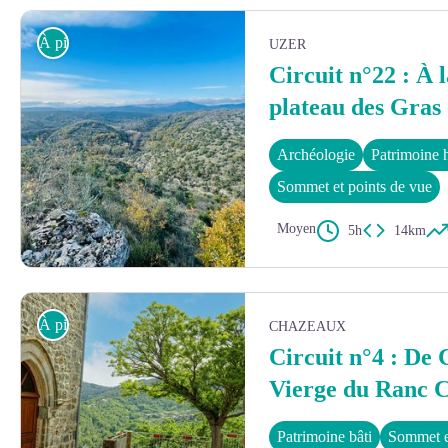
Vue sur le Dolmen - Château d'Uzer
À pied
UZER
Circuit n°22 : À 
plateau des Gras
Archéologie
Patrimoine h
Sommet et points de vue
Moyen
5h
14km
Le plateau des Gras - Steph Road
À pied
CHAZEAUX
Circuit n°4 : De 
Vierge du Ranc 
Patrimoine bâti
Sommet e