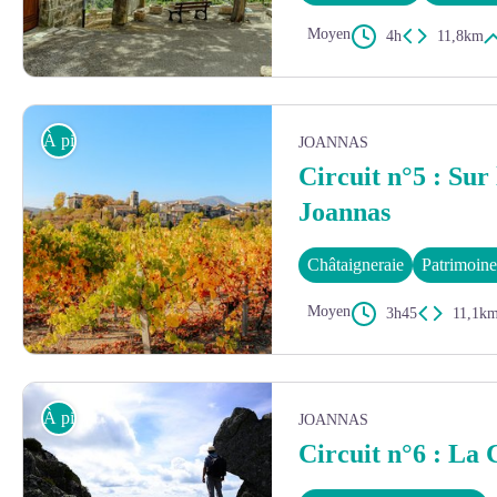
Moyen
4h
11,8km
Vue du village sur la vallée - Matthieu Dupont
À pied
JOANNAS
Circuit n°5 : Sur 
Joannas
Châtaigneraie
Patrimoine 
Moyen
3h45
11,1k
Vue sur Joannas depuis les vignes - Benoît DAVID
À pied
JOANNAS
Circuit n°6 : La