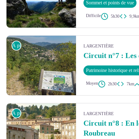
Sommet et points de vue
Difficile
5h30
9,9k
Sommet de la Cham du Cros - Matthieu Dupont
À pied
LARGENTIÈRE
Circuit n°7 : Les
Patrimoine historique et re
Moyen
2h30
7km
Vue sur Largentière - Malcom Gagou
À pied
LARGENTIÈRE
Circuit n°8 : En 
Roubreau