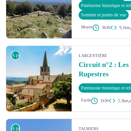
Patrimoine historique et re
Sommet et points de vue
Moyen
3h30
9,1km
Vue depuis la Tour de Brison sur le sud-Ardèche - Anne-Sophie Godart
À pied
LARGENTIÈRE
Circuit n°2 : Les
Rupestres
Patrimoine historique et re
Facile
1h30
5,3km
Vue sur Chassiers - OIT Val de Ligne
À pied
TAURIERS