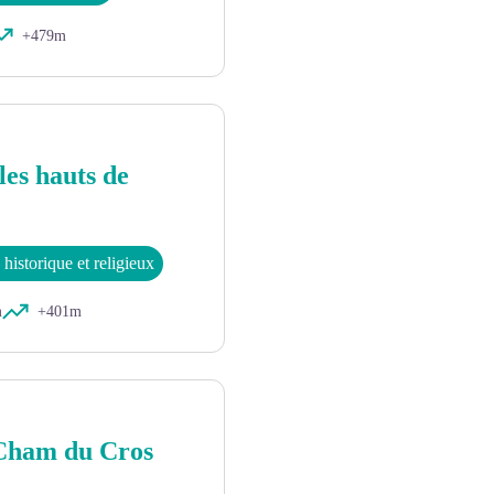
+479m
les hauts de
historique et religieux
m
+401m
 Cham du Cros