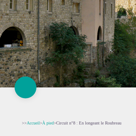
>>
Accueil
>
À pied
>
Circuit n°8 : En longeant le Roubreau