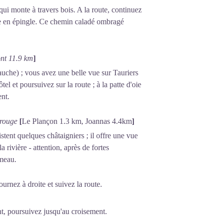
i monte à travers bois. A la route, continuez
age en épingle. Ce chemin caladé ombragé
nt 11.9 km
]
auche) ; vous avez une belle vue sur Tauriers
tel et poursuivez sur la route ; à la patte d'oie
nt.
t rouge
[
Le Plançon 1.3 km, Joannas 4.4km
]
tent quelques châtaigniers ; il offre une vue
 rivière - attention, après de fortes
ameau.
ournez à droite et suivez la route.
, poursuivez jusqu'au croisement.