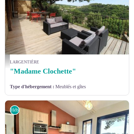
La terrasse panoramique ombragée par le chêne - Gîtes de France
LARGENTIÈRE
"Madame Clochette"
Type d'hébergement
:
Meublés et gîtes
Hébergements