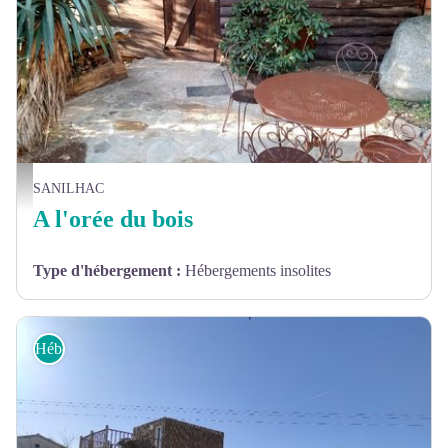
Cabane - Denis Armbruster
SANILHAC
A l'orée du bois
Type d'hébergement
:
Hébergements insolites
Hébergements