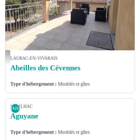
Location Di-Pirro - Grande terrasse - Clévacances
LAURAC-EN-VIVARAIS
Abeilles des Cévennes
Type d'hébergement
:
Meublés et gîtes
SANILHAC
Hébergements
Aguyane
Type d'hébergement
:
Meublés et gîtes