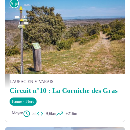
À pied
Le plateau des Gras - Malcom Gagou
LAURAC-EN-VIVARAIS
Circuit n°10 : La Corniche des Gras
Faune - Flore
Moyen
3h
9,6km
+216m