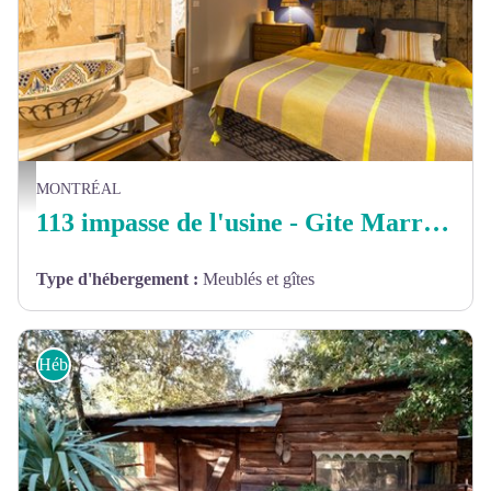
113 impasse de l'usine - Gite Marroco_Montréal
MONTRÉAL
113 impasse de l'usine - Gite Marroco
Type d'hébergement
:
Meublés et gîtes
Hébergements