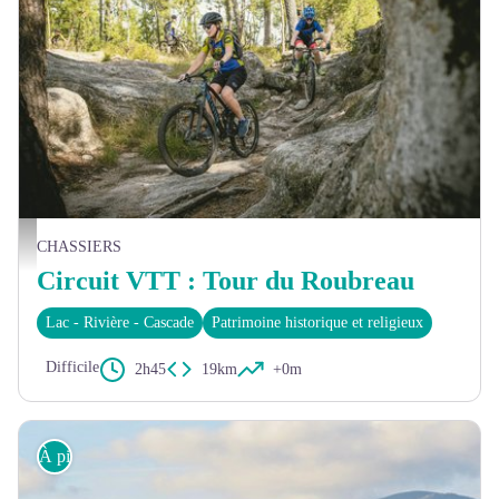
©Sam Artigau
CHASSIERS
Circuit VTT : Tour du Roubreau
Lac - Rivière - Cascade
Patrimoine historique et religieux
Difficile
2h45
19km
+0m
À pied