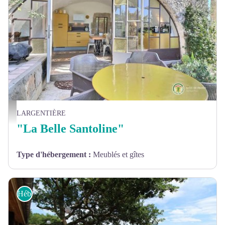
La terrasse privative - Gîtes de France
LARGENTIÈRE
"La Belle Santoline"
Type d'hébergement
:
Meublés et gîtes
Hébergements