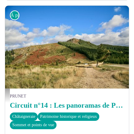
À pied
Col de la Croix de Millet - Vincent Delfosse
PRUNET
Circuit n°14 : Les panoramas de Prunet
Châtaigneraie
Patrimoine historique et religieux
Sommet et points de vue