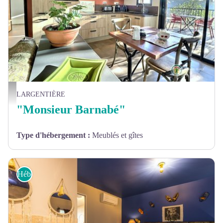
L'espace repas avec accès direct sur la terrasse tout en bois.. - Gîtes de France
LARGENTIÈRE
"Monsieur Barnabé"
Type d'hébergement
:
Meublés et gîtes
Hébergements