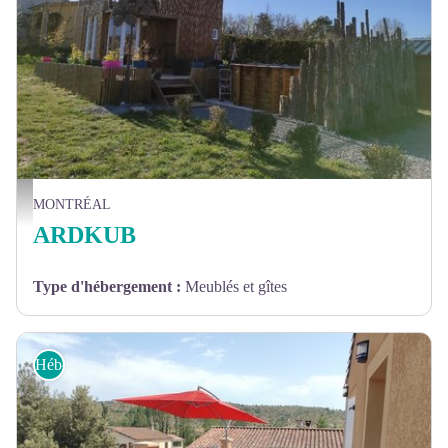
Jardin - Sylvie Mouraret
MONTRÉAL
ARDKUB
Type d'hébergement
:
Meublés et gîtes
Hébergements