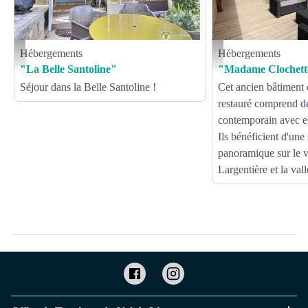
Hébergements
Hébergements
La terrasse privative - Gîtes de France
La terrasse panoramique om
"La Belle Santoline"
"Madame Clochett
Séjour dans la Belle Santoline !
Cet ancien bâtiment 
restauré comprend d
contemporain avec e
Ils bénéficient d'un
panoramique sur le v
Largentière et la val